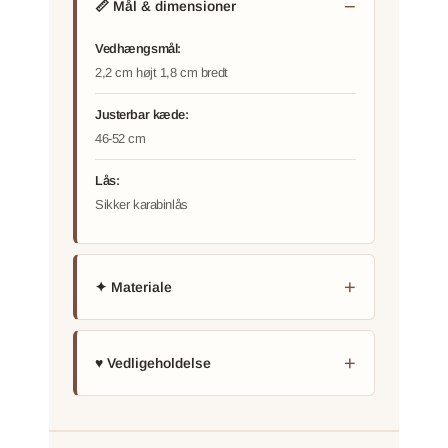
📏 Mål & dimensioner
Vedhængsmål:
2,2 cm højt 1,8 cm bredt
Justerbar kæde:
46-52 cm
Lås:
Sikker karabinlås
✦ Materiale
♥ Vedligeholdelse