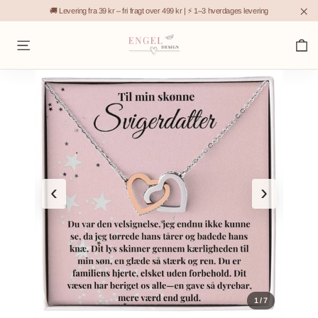
Gå
🚚 Levering fra 39 kr – fri fragt over 499 kr | ⚡ 1–3 hverdages levering
til
"L
K
indhold
Sidenavigation
‹
›
1 / 7