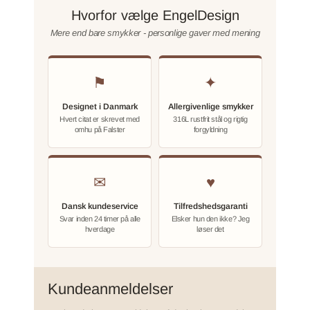
Hvorfor vælge EngelDesign
Mere end bare smykker - personlige gaver med mening
⚑
✦
Designet i Danmark
Allergivenlige smykker
Hvert citat er skrevet med
316L rustfrit stål og rigtig
omhu på Falster
forgyldning
✉
♥
Dansk kundeservice
Tilfredshedsgaranti
Svar inden 24 timer på alle
Elsker hun den ikke? Jeg
hverdage
løser det
Kundeanmeldelser