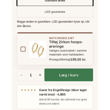
Standard æske
LED gaveæske
Begge æsker er gaveklare. LED-gaveæsken lyser op, når
den åbnes.
MATCHENDE SÆT
Tilføj Zirkon hoops-
øreringe
Vælges automatisk i samme
materiale som halskæden.
199,00 kr.
Rosaguldbelagt
-
+
Læg i kurv
★★★★★
Gaver fra EngelDesign bliver taget
varmt imod - 4,89/5
delt af 80 kunder, der allerede har givet
deres ord videre