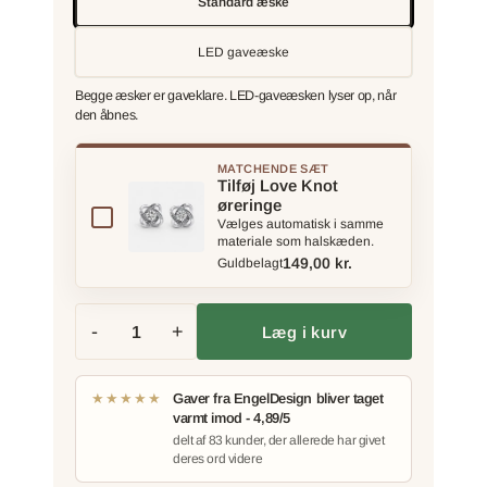
Standard æske
LED gaveæske
Begge æsker er gaveklare. LED-gaveæsken lyser op, når
den åbnes.
MATCHENDE SÆT
Tilføj Love Knot
øreringe
Vælges automatisk i samme
materiale som halskæden.
149,00 kr.
Guldbelagt
-
+
Læg i kurv
★★★★★
Gaver fra EngelDesign bliver taget
varmt imod - 4,89/5
delt af 83 kunder, der allerede har givet
deres ord videre