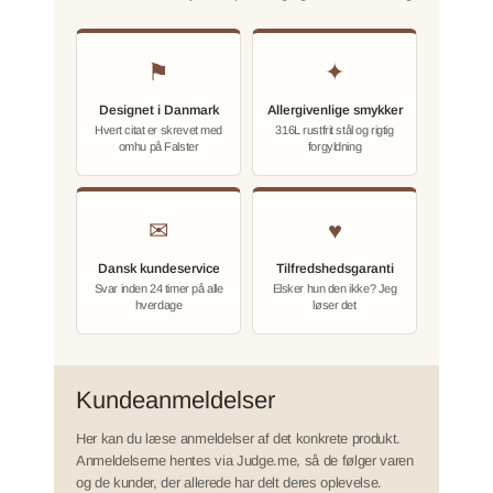
⚑
✦
Designet i Danmark
Allergivenlige smykker
Hvert citat er skrevet med
316L rustfrit stål og rigtig
omhu på Falster
forgyldning
✉
♥
Dansk kundeservice
Tilfredshedsgaranti
Svar inden 24 timer på alle
Elsker hun den ikke? Jeg
hverdage
løser det
Kundeanmeldelser
Her kan du læse anmeldelser af det konkrete produkt.
Anmeldelserne hentes via Judge.me, så de følger varen
og de kunder, der allerede har delt deres oplevelse.