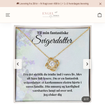
Gå
🚚 Levering fra 39 kr – fri fragt over 499 kr | ⚡ 1–3 hverdages levering
til
"L
K
indhold
Sidenavigation
‹
›
2 / 7