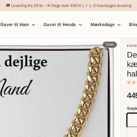
🚚 Levering fra 39 kr – fri fragt over 499 kr | ⚡ 1–3 hverdages levering
Gaver til Ham
Gaver til Hende
Mærkedage
Blo
Zoom
ENGE
De
kæ
ha
449
Smyk