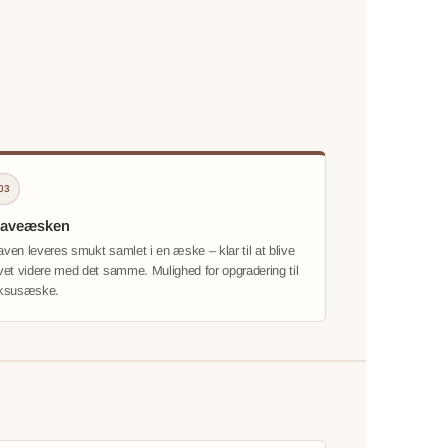
03
aveæsken
ven leveres smukt samlet i en æske – klar til at blive
vet videre med det samme. Mulighed for opgradering til
uksusæske.