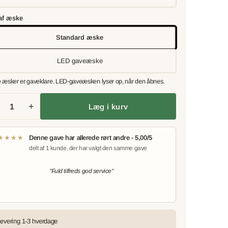
af æske
Standard æske
LED gaveæske
 æsker er gaveklare. LED-gaveæsken lyser op, når den åbnes.
+
Læg i kurv
★★★★
Denne gave har allerede rørt andre - 5,00/5
delt af 1 kunde, der har valgt den samme gave
"Fuld tilfreds god service"
evering 1-3 hverdage