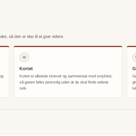
 så den er klar til at give videre.
02
Kortet
G
og
Kortet er allerede skrevet og sammensat med smykket,
Ga
så gaven føles personlig uden at du skal finde ordene
gi
selv.
l