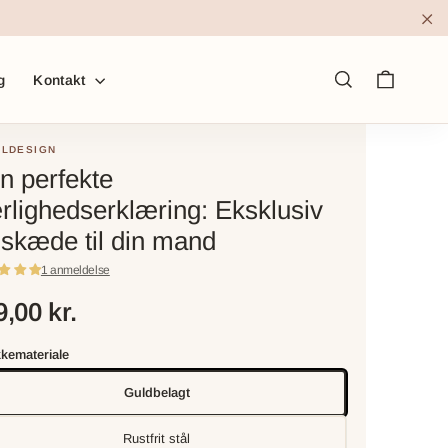
"L
Kurv
g
Kontakt
Søg
LDESIGN
n perfekte
rlighedserklæring: Eksklusiv
lskæde til din mand
1 anmeldelse
,00 kr.
kemateriale
Guldbelagt
Rustfrit stål