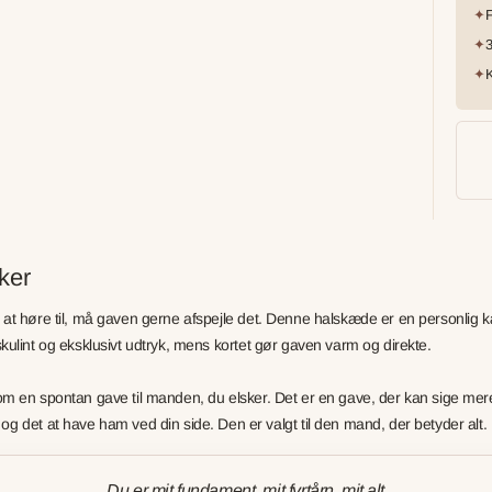
✦
F
✦
3
✦
K
ker
f at høre til, må gaven gerne afspejle det. Denne halskæde er en personlig k
askulint og eksklusivt udtryk, mens kortet gør gaven varm og direkte.
 som en spontan gave til manden, du elsker. Det er en gave, der kan sige mer
det at have ham ved din side. Den er valgt til den mand, der betyder alt.
Du er mit fundament, mit fyrtårn, mit alt.