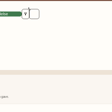
SORT REVIEWS BY
delse
n gave.