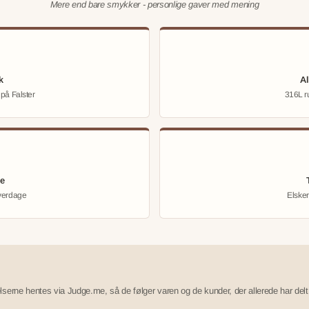
Mere end bare smykker - personlige gaver med mening
k
Al
 på Falster
316L ru
ce
hverdage
Elsker
erne hentes via Judge.me, så de følger varen og de kunder, der allerede har delt