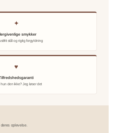
✦
lergivenlige smykker
stfrit stål og rigtig forgyldning
♥
Tilfredshedsgaranti
 hun den ikke? Jeg løser det
 deres oplevelse.