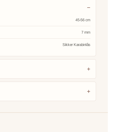
45-56 cm
7 mm
Sikker Karabinlås