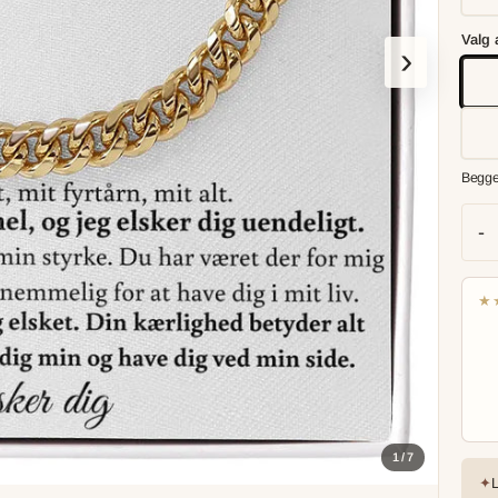
Valg 
›
Begge
-
★
1 / 7
✦
L