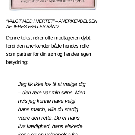
“VALGT MED HJERTET” – ANERKENDELSEN
AF JERES FÆLLES BÅND
Denne tekst rører ofte modtageren dybt,
fordi den anerkender både hendes rolle
som partner for din søn og hendes egen
betydning:
Jeg fik ikke lov til at vælge dig
– den ære var min søns. Men
hvis jeg kunne have valgt
hans match, ville du stadig
være den rette. Du er hans
livs kærlighed, hans elskede
kone og en velsignelse fra