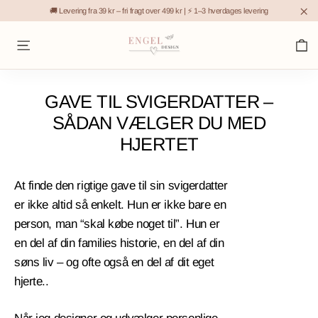
Gå
🚚 Levering fra 39 kr – fri fragt over 499 kr | ⚡ 1–3 hverdages levering
til
"L
K
indhold
Sidenavigation
GAVE TIL SVIGERDATTER –
SÅDAN VÆLGER DU MED
HJERTET
At finde den rigtige gave til sin svigerdatter
er ikke altid så enkelt. Hun er ikke bare en
person, man “skal købe noget til”. Hun er
en del af din families historie, en del af din
søns liv – og ofte også en del af dit eget
hjerte..